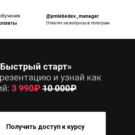
обучения:
@pmlebedev_manager
 оплаты
Ответит на вопросы в телеграм
 Быстрый старт»
резентацию и узнай как
ий:
3 990₽
10 000₽
Получить доступ к курсу