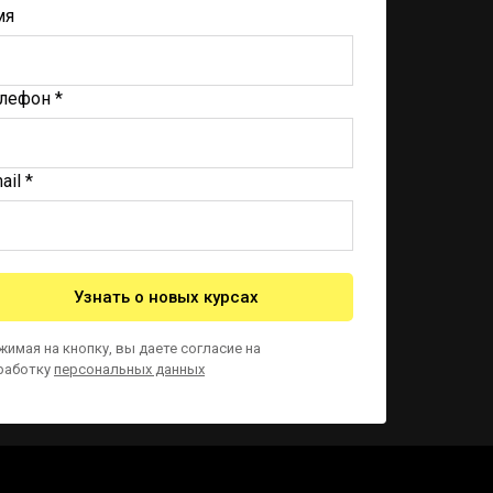
мя
лефон *
ail *
Узнать о новых курсах
жимая на кнопку, вы даете согласие на
работку
персональных данных