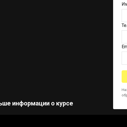
И
Те
Em
На
об
ьше информации о курсе