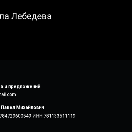
вла Лебедева
ов и предложений
mail.com
 Павел Михайлович
784729600549 ИНН 781133511119