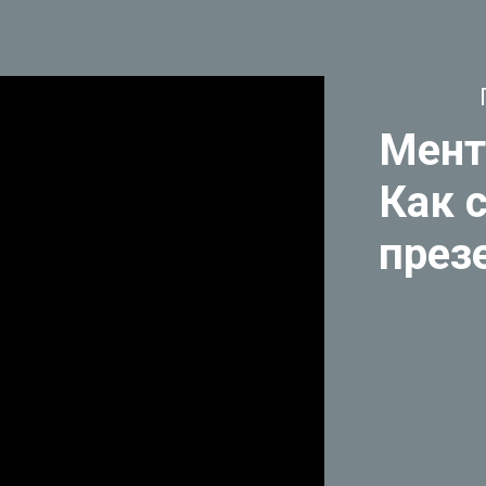
Мент
Как 
през