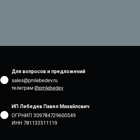
Для вопросов и предложений
sales@pmlebedev.ru
телеграм
@pmlebedev
ИП Лебедев Павел Михайлович
ОГРНИП 309784729600549
ИНН 781133511119